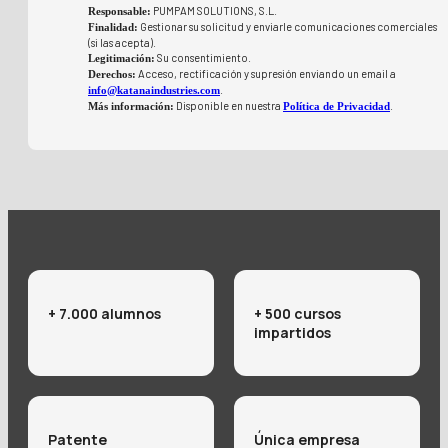
PUMPAM SOLUTIONS, S.L.
Responsable:
Gestionar su solicitud y enviarle comunicaciones comerciales
Finalidad:
(si las acepta).
Su consentimiento.
Legitimación:
Acceso, rectificación y supresión enviando un email a
Derechos:
.
info@katanaindustries.com
Disponible en nuestra
.
Más información:
Política de Privacidad
+ 7.000 alumnos
+ 500 cursos
impartidos
Patente
Única empresa