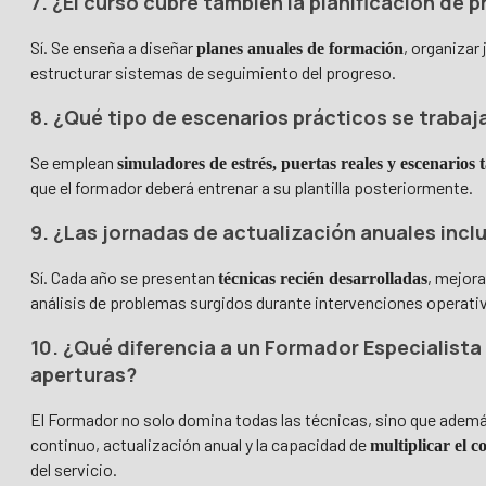
7. ¿El curso cubre también la planificación de
Sí. Se enseña a diseñar
, organizar
planes anuales de formación
estructurar sistemas de seguimiento del progreso.
8. ¿Qué tipo de escenarios prácticos se trabaj
Se emplean
simuladores de estrés, puertas reales y escenarios t
que el formador deberá entrenar a su plantilla posteriormente.
9. ¿Las jornadas de actualización anuales inc
Sí. Cada año se presentan
, mejor
técnicas recién desarrolladas
análisis de problemas surgidos durante intervenciones operati
10. ¿Qué diferencia a un Formador Especialist
aperturas?
El Formador no solo domina todas las técnicas, sino que ade
continuo, actualización anual y la capacidad de
multiplicar el 
del servicio.