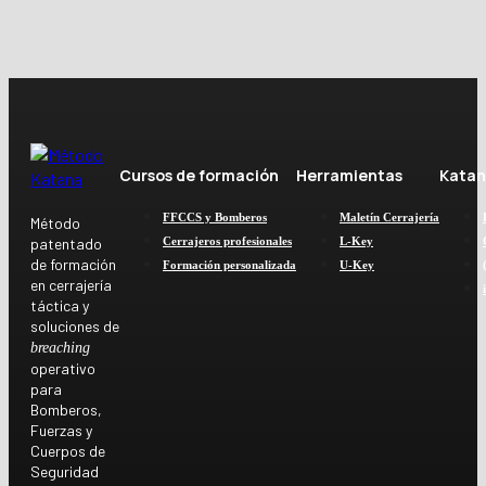
Cursos de formación
Herramientas
Katan
FFCCS y Bomberos
Maletín Cerrajería
Método
patentado
Cerrajeros profesionales
L-Key
de formación
Formación personalizada
U-Key
en cerrajería
táctica y
soluciones de
breaching
operativo
para
Bomberos,
Fuerzas y
Cuerpos de
Seguridad